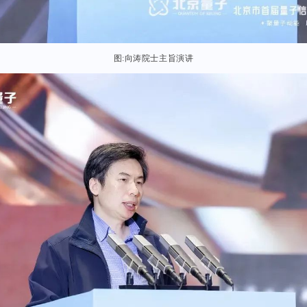
图:向涛院士主旨演讲