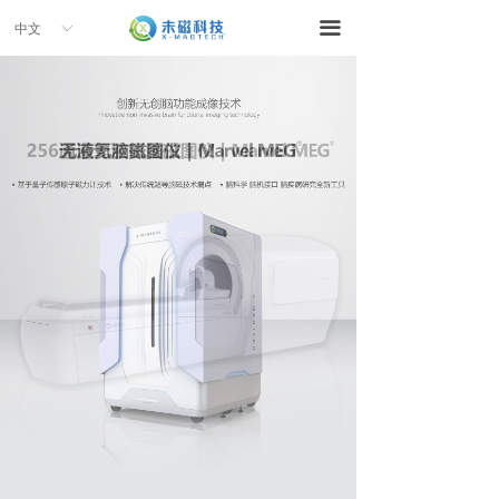
끀
中文
ꀅ